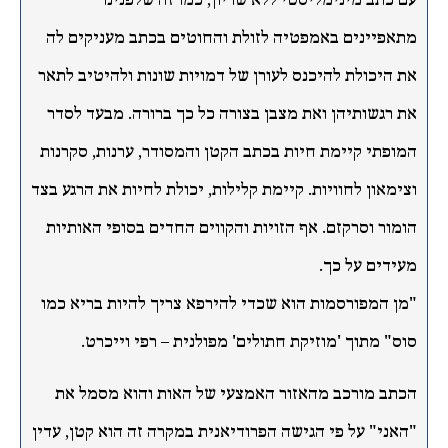
עם כתב מינימליסטי ללא שריון, כמו זה שלפנינו
מתאפיינים באמפטיה לזולת והחוטים בכתב מעניקים לה
את היכולת להיכנס לעורן של דמויות שונות ולהיטיב לתאר
את רגשותיהן ואת מצבן בצורה כל כך ברורה. מבעד לסדר
המופתי קיימת חיות בכתב הקטן והמסודר, ערנות, סקרנות
וצימאון לחוויות. קיימת קלילות, יכולת לחיות את הרגע בצד
הומור וסרקזם. אף הזויות והקווים החדים בסופי האותיות
מעידים על כך.
"מן המפורסמות הוא שכדי להירפא צריך להיות בריא כמו
סוס" מתוך 'מוזיקת חתולים' מפולנית – רפי וייכרט.
הכתב מורכב מהאזור האמצעי של האות והוא מסמל את
"האני" על פי הגישה הפרודיאנית במקרה זה הוא קטן, עדין